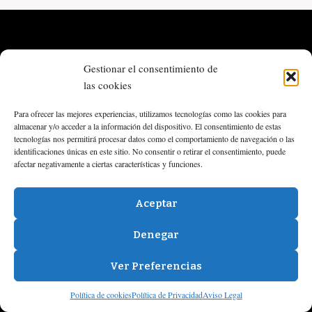
Gestionar el consentimiento de
Política De Privacidad
las cookies
Política De Cookies (UE)
Accesibilidad
Para ofrecer las mejores experiencias, utilizamos tecnologías como las cookies para
almacenar y/o acceder a la información del dispositivo. El consentimiento de estas
Aviso Legal
tecnologías nos permitirá procesar datos como el comportamiento de navegación o las
identificaciones únicas en este sitio. No consentir o retirar el consentimiento, puede
afectar negativamente a ciertas características y funciones.
Aceptar
Denegar
© 2026 La Casita de la Roca | CRISTINA DE LA
OSSA COTILLAS |616848225 |
Ver Preferencias
cristinadelaos@hotmail.com
Política de cookies
Política de Privacidad
Aviso Legal